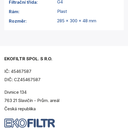
G4
Filtrační třída
:
Plast
Rám
:
285 x 300 x 48 mm
Rozměr
:
EKOFILTR SPOL. S R.O.
IČ: 45467587
DIČ: CZ45467587
Divnice 134
763 21 Slavičín - Prům. areál
Česká republika