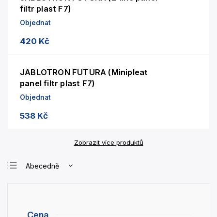
filtr plast F7)
Objednat
420 Kč
JABLOTRON FUTURA (Minipleat
panel filtr plast F7)
Objednat
538 Kč
Zobrazit více produktů
Abecedně
Nejlevnější
Nejdražší
Nejprodávanější
Cena