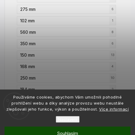
275 mm
6
102 mm
1
560 mm
8
350 mm
6
150 mm
13
168 mm
4
250 mm
10
184 mm
2
Používáme cookies, abychom Vám umožnili pohodlné
425 mm
3
prohlížení webu a díky analýze provozu webu neustále
zlepšovali jeho funkce, výkon a použitelnost.
Více informací
400 mm
25
Nastavení
135 mm
1
Souhlasím