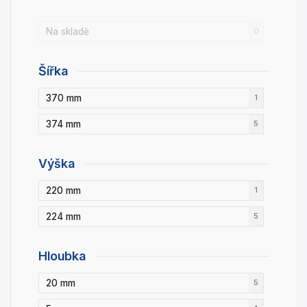
Na skladě
0
Šířka
370 mm
1
374 mm
5
Výška
220 mm
1
224 mm
5
Hloubka
20 mm
5