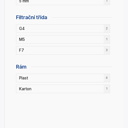
5 mm
1
Filtrační třída
G4
2
M5
1
F7
3
Rám
Plast
4
Karton
1