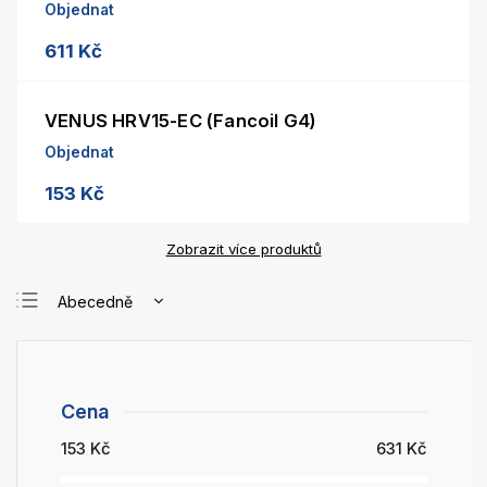
Objednat
611 Kč
VENUS HRV15-EC (Fancoil G4)
Objednat
153 Kč
Zobrazit více produktů
Abecedně
Nejlevnější
Nejdražší
Nejprodávanější
Cena
153
Kč
631
Kč