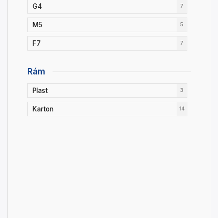
G4
7
M5
5
F7
7
Rám
Plast
3
Karton
14