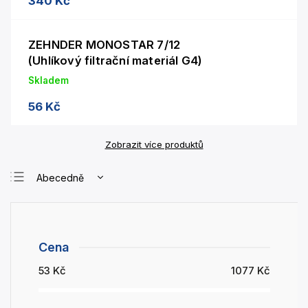
340 Kč
ZEHNDER MONOSTAR 7/12
(Uhlíkový filtrační materiál G4)
Skladem
56 Kč
Zobrazit více produktů
Abecedně
Nejlevnější
Nejdražší
Nejprodávanější
Cena
53
Kč
1077
Kč