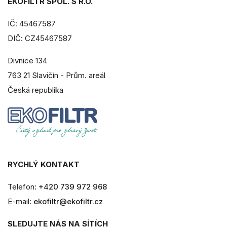
EKOFILTR SPOL. S R.O.
IČ: 45467587
DIČ: CZ45467587
Divnice 134
763 21 Slavičín - Prům. areál
Česká republika
RYCHLÝ KONTAKT
Telefon:
+420 739 972 968
E-mail:
ekofiltr@ekofiltr.cz
SLEDUJTE NÁS NA SÍTÍCH