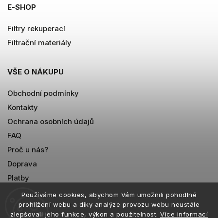
E-SHOP
Filtry rekuperací
Filtrační materiály
VŠE O NÁKUPU
Obchodní podmínky
Kontakty
Ochrana osobních údajů
FAQ
Proč u nás?
Doprava
Platby
Používáme cookies, abychom Vám umožnili pohodlné
prohlížení webu a díky analýze provozu webu neustále
zlepšovali jeho funkce, výkon a použitelnost.
Více informací