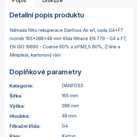
Popis
Diskuze
Detailní popis produktu
Náhrada filtru rekuperace Danfoss Air w1, sada G4+F7
rozměr 165x288x48 mm třída filtrace EN 779 - G4 a F7,
EN ISO 16890 - Coarse 60% a ePM2,5 80%, Z-line a
Minipleat, kartonový rám
Doplňkové parametry
DANFOSS
Kategorie
:
165 mm
Šířka
:
288 mm
Výška
:
48 mm
Hloubka
:
G4
Filtrační třída
:
Karton
Rám
: