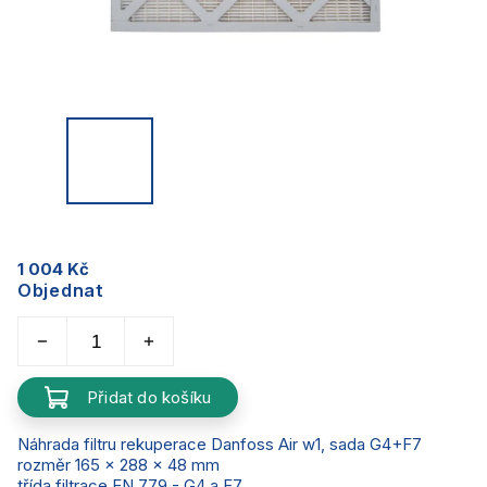
1 004 Kč
Objednat
Přidat do košíku
Náhrada filtru rekuperace Danfoss Air w1, sada G4+F7
rozměr 165 x 288 x 48 mm
třída filtrace EN 779 - G4 a F7