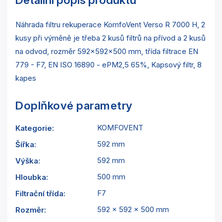
Náhrada filtru rekuperace KomfoVent Verso R 7000 H, 2
kusy při výměně je třeba 2 kusů filtrů na přívod a 2 kusů
na odvod, rozměr 592x592x500 mm, třída filtrace EN
779 - F7, EN ISO 16890 - ePM2,5 65%, Kapsový filtr, 8
kapes
Doplňkové parametry
KOMFOVENT
Kategorie
:
592 mm
Šířka
:
592 mm
Výška
:
500 mm
Hloubka
:
F7
Filtrační třída
:
592 x 592 x 500 mm
Rozměr
: