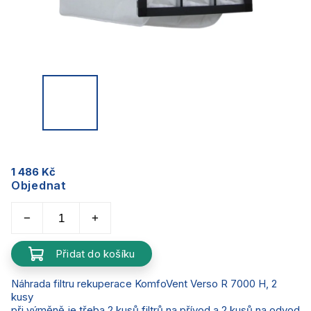
1 486 Kč
Objednat
Přidat do košíku
Náhrada filtru rekuperace KomfoVent Verso R 7000 H, 2
kusy
při výměně je třeba 2 kusů filtrů na přívod a 2 kusů na odvod