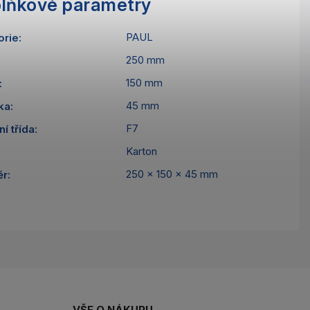
lňkové parametry
PAUL
orie
:
250 mm
150 mm
:
45 mm
ka
:
F7
ní třída
:
Karton
250 x 150 x 45 mm
ěr
:
VŠE O NÁKUPU