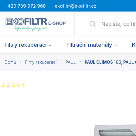
+420 739 972 968
ekofiltr@ekofiltr.cz
Filtry rekuperací
Filtrační materiály
K
Domů
/
Filtry rekuperací
/
PAUL
/
PAUL CLIMOS 100, PAUL CL
Neohodnoceno