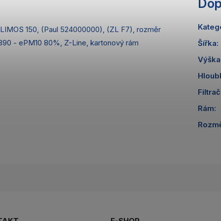
Dop
Kateg
LIMOS 150, (Paul 524000000), (ZL F7), rozměr
6890 - ePM10 80%, Z-Line, kartonový rám
Šířka
:
Výška
Hloub
Filtrač
Rám
:
Rozm
TAKT
E-SHOP