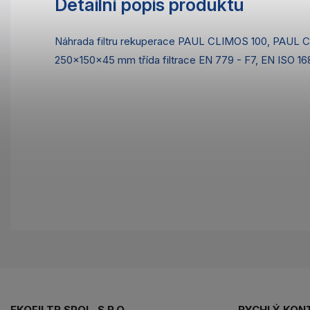
Detailní popis produktu
Náhrada filtru rekuperace PAUL CLIMOS 100, PAUL C
250x150x45 mm třída filtrace EN 779 - F7, EN ISO 1
EKOFILTR SPOL. S R.O.
RYCHLÝ KON