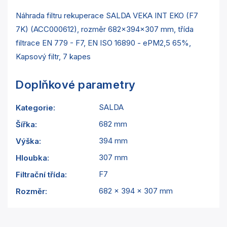
Náhrada filtru rekuperace SALDA VEKA INT EKO (F7
7K) (ACC000612), rozměr 682x394x307 mm, třída
filtrace EN 779 - F7, EN ISO 16890 - ePM2,5 65%,
Kapsový filtr, 7 kapes
Doplňkové parametry
SALDA
Kategorie
:
682 mm
Šířka
:
394 mm
Výška
:
307 mm
Hloubka
:
F7
Filtrační třída
:
682 x 394 x 307 mm
Rozměr
: