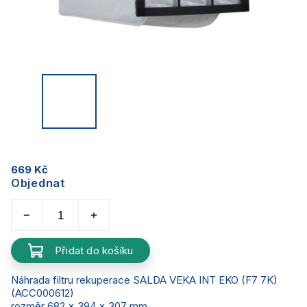
669 Kč
Objednat
Přidat do košíku
Náhrada filtru rekuperace SALDA VEKA INT EKO (F7 7K)
(ACC000612)
rozměr 682 x 394 x 307 mm