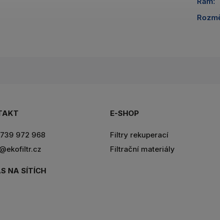
Rám
:
Rozm
TAKT
E-SHOP
739 972 968
Filtry rekuperací
r@ekofiltr.cz
Filtrační materiály
S NA SÍTÍCH