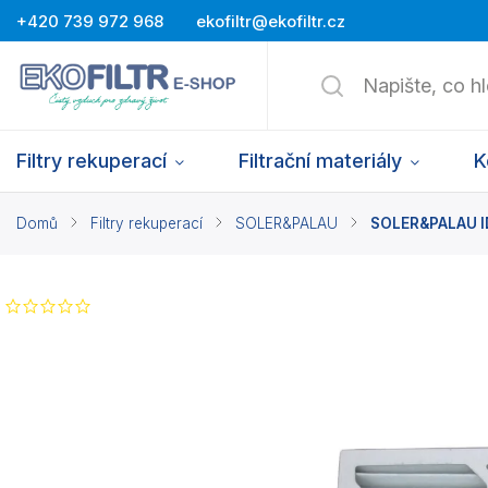
+420 739 972 968
ekofiltr@ekofiltr.cz
Filtry rekuperací
Filtrační materiály
K
Domů
/
Filtry rekuperací
/
SOLER&PALAU
/
SOLER&PALAU IDE
Neohodnoceno