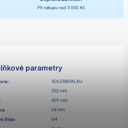
Při nákupu nad 3 000 Kč
lňkové parametry
SOLER&PALAU
orie
:
202 mm
405 mm
:
24 mm
ka
:
G4
ní třída
: