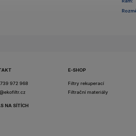
Rám
:
Rozm
TAKT
E-SHOP
739 972 968
Filtry rekuperací
r@ekofiltr.cz
Filtrační materiály
S NA SÍTÍCH