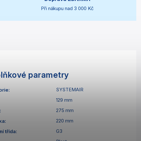
Při nákupu nad 3 000 Kč
lňkové parametry
SYSTEMAIR
orie
:
129 mm
275 mm
:
220 mm
ka
:
G3
ní třída
: