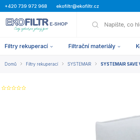
+420 739 972 968
ekofiltr@ekofiltr.cz
Filtry rekuperací
Filtrační materiály
K
Domů
/
Filtry rekuperací
/
SYSTEMAIR
/
SYSTEMAIR SAVE VR
Neohodnoceno