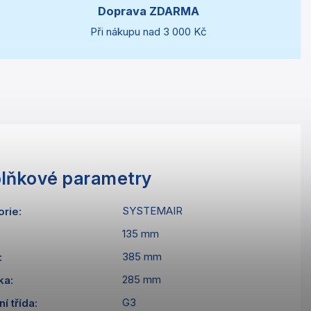
Doprava ZDARMA
Při nákupu nad 3 000 Kč
lňkové parametry
SYSTEMAIR
orie
:
135 mm
385 mm
:
285 mm
ka
:
G3
ní třída
: