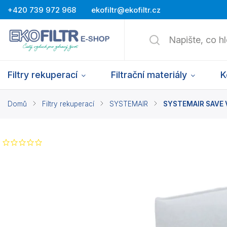
+420 739 972 968
ekofiltr@ekofiltr.cz
Filtry rekuperací
Filtrační materiály
K
Domů
/
Filtry rekuperací
/
SYSTEMAIR
/
SYSTEMAIR SAVE VT
Neohodnoceno