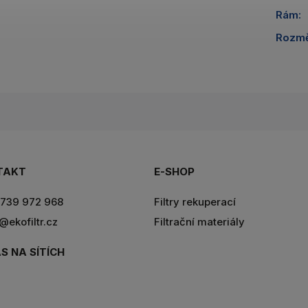
Rám
:
Rozm
TAKT
E-SHOP
739 972 968
Filtry rekuperací
r@ekofiltr.cz
Filtrační materiály
S NA SÍTÍCH