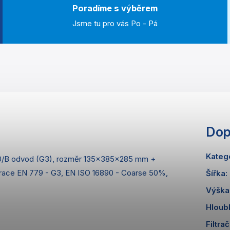
Poradíme s výběrem
Jsme tu pro vás Po - Pá
Dop
Kateg
0/B odvod (G3), rozměr 135x385x285 mm +
ltrace EN 779 - G3, EN ISO 16890 - Coarse 50%,
Šířka
:
Výška
Hloub
Filtrač