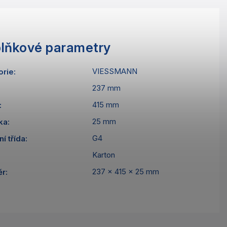
lňkové parametry
VIESSMANN
orie
:
237 mm
415 mm
:
25 mm
ka
:
G4
ní třída
:
Karton
237 x 415 x 25 mm
ěr
: