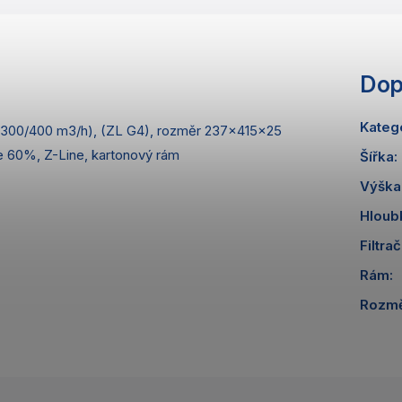
Dop
Kateg
(300/400 m3/h), (ZL G4), rozměr 237x415x25
se 60%, Z-Line, kartonový rám
Šířka
:
Výška
Hloub
Filtrač
Rám
:
Rozm