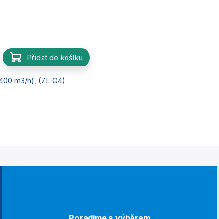
Přidat do košíku
400 m3/h), (ZL G4)
Poradíme s výběrem