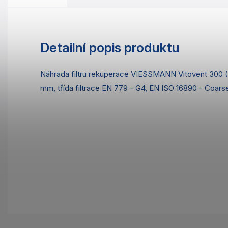
Detailní popis produktu
Náhrada filtru rekuperace VIESSMANN Vitovent 300 
mm, třída filtrace EN 779 - G4, EN ISO 16890 - Coar