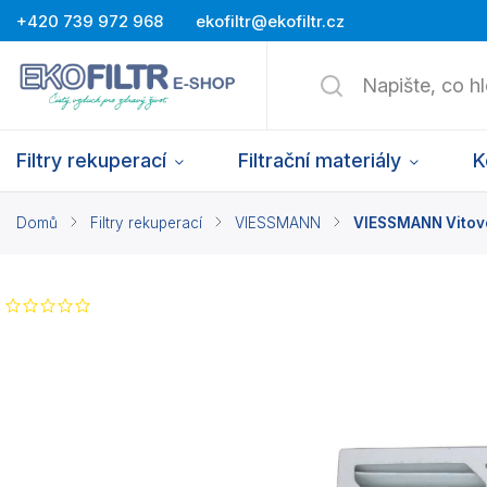
+420 739 972 968
ekofiltr@ekofiltr.cz
Filtry rekuperací
Filtrační materiály
K
Domů
/
Filtry rekuperací
/
VIESSMANN
/
VIESSMANN Vitoven
Neohodnoceno