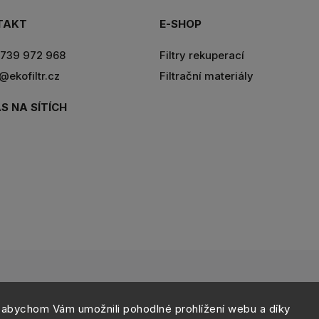
TAKT
E-SHOP
739 972 968
Filtry rekuperací
r@ekofiltr.cz
Filtrační materiály
S NA SÍTÍCH
right 2026
eshop.ekofiltr.cz
. Všechna práva vyhrazena.
Upravit nastavení c
Vytvořil
Shoptet
| Design
Shoptak.cz
abychom Vám umožnili pohodlné prohlížení webu a díky