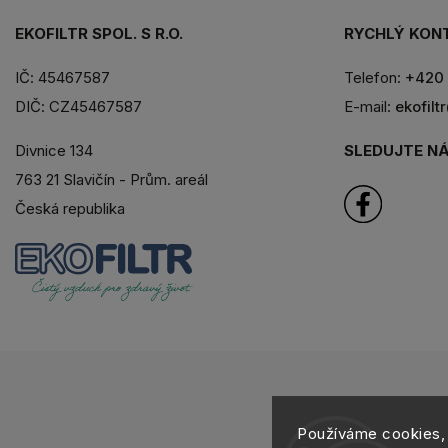
EKOFILTR SPOL. S R.O.
RYCHLÝ KON
IČ: 45467587
Telefon:
+420 
DIČ: CZ45467587
E-mail:
ekofilt
SLEDUJTE NÁ
Divnice 134
763 21 Slavičín - Prům. areál
Česká republika
Copy
Používáme cookies, 