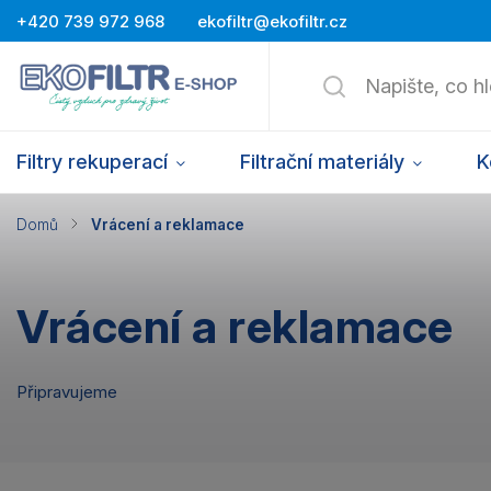
+420 739 972 968
ekofiltr@ekofiltr.cz
Filtry rekuperací
Filtrační materiály
K
Domů
/
Vrácení a reklamace
Vrácení a reklamace
Připravujeme