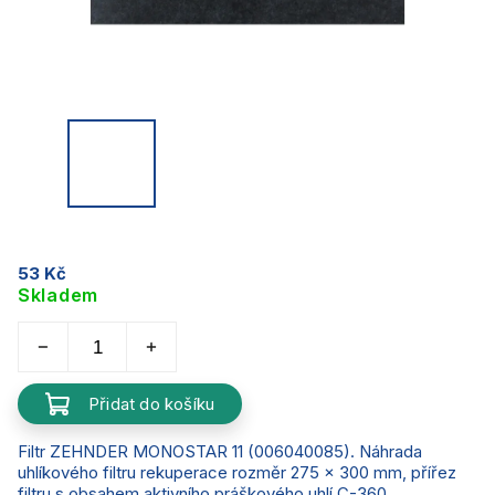
53 Kč
Skladem
Přidat do košíku
Filtr ZEHNDER MONOSTAR 11 (006040085). Náhrada
uhlíkového filtru rekuperace rozměr 275 x 300 mm, přířez
filtru s obsahem aktivního práškového uhlí C-360.