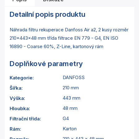
Detailní popis produktu
Náhrada filtru rekuperace Danfoss Air a2, 2 kusy rozměr
210x443x48 mm třída filtrace EN 779 - G4, EN ISO
16890 - Coarse 60%, Z-Line, kartonový rám
Doplňkové parametry
DANFOSS
Kategorie
:
210 mm
Šířka
:
443 mm
Výška
:
48 mm
Hloubka
:
G4
Filtrační třída
:
Karton
Rám
:
210 x 443 x 48 mm