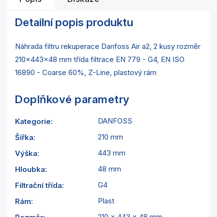
Detailní popis produktu
Náhrada filtru rekuperace Danfoss Air a2, 2 kusy rozměr
210x443x48 mm třída filtrace EN 779 - G4, EN ISO
16890 - Coarse 60%, Z-Line, plastový rám
Doplňkové parametry
DANFOSS
Kategorie
:
210 mm
Šířka
:
443 mm
Výška
:
48 mm
Hloubka
:
G4
Filtrační třída
:
Plast
Rám
:
210 x 443 x 48 mm